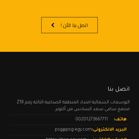
اتصل بنا الأن !
اتصل بنا
التوسعات الشمالية امتداد المنطقة الصناعية الثالثة رقم Z18
مجمع سامي سعد السادس من أكتوبر.
هاتف:
00201273667711
البريد الالكترونى:
psg@psg-egy.com