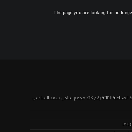
The page you are looking for no longe
التوسعات الشمالية امتداد المنطقة الصناعية الثالثة رقم Z18 مجمع سامي سعد السادس
psg@