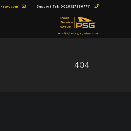
g-egy.com
Email us:
00201273667711
Support Tel:
404