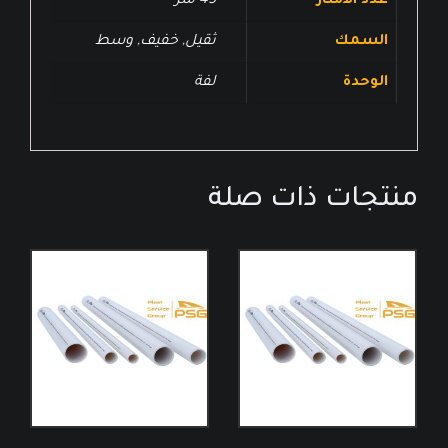
عدد الامتار
45 متر
السمك
ثقيل
,
خفيف
,
وسط
الوحدة
لفة
منتجات ذات صلة