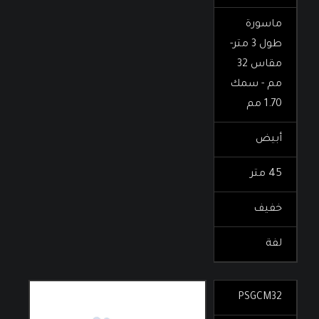
ماسورة
طول 3 متر-
مقاس 32
مم - سمك
1.70 مم
أبيض
45 متر
خفيف
لفة
PSGCM32