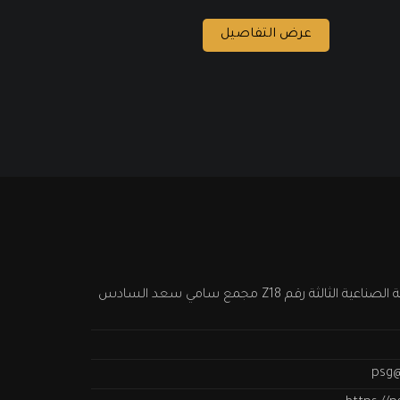
عرض التفاصيل
التوسعات الشمالية امتداد المنطقة الصناعية الثالثة رقم Z18 مجمع سامي سعد السادس
psg@