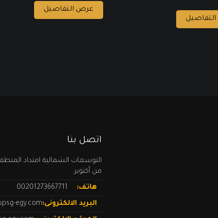
عرض التفاصيل
لتفاصيل
اتصل بنا
من أكتوبر.
هاتف:
00201273667711
البريد الالكترونى:
psg-egy.com