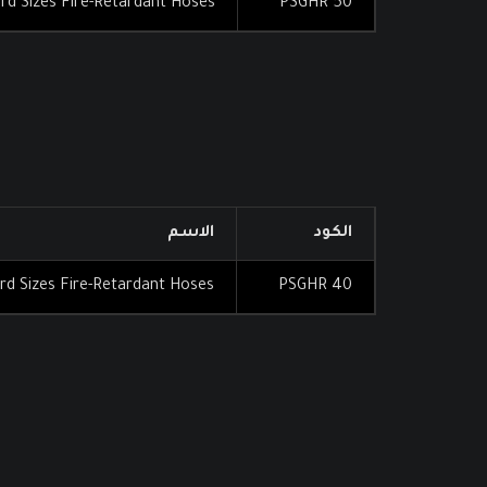
rd Sizes Fire-Retardant Hoses
PSGHR 50
الكود
الاسم
rd Sizes Fire-Retardant Hoses
PSGHR 40