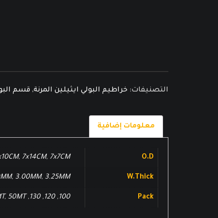
التصنيفات:
خراطيم البولي ايثيلين المرنة
,
قسم البول
معلومات إضافية
x10CM
,
7x14CM
,
7x7CM
O.D
0MM
,
3.00MM
,
3.25MM
W.Thick
T
,
50MT
,
130
,
120
,
100
Pack