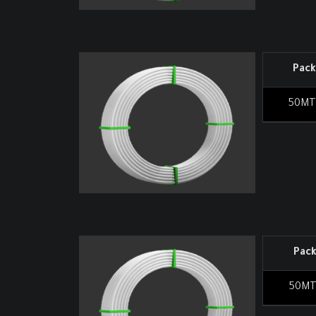
Pack
50MT
Pac
50M