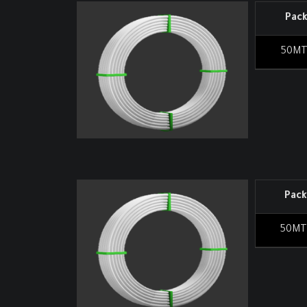
Pac
50M
Pack
50MT