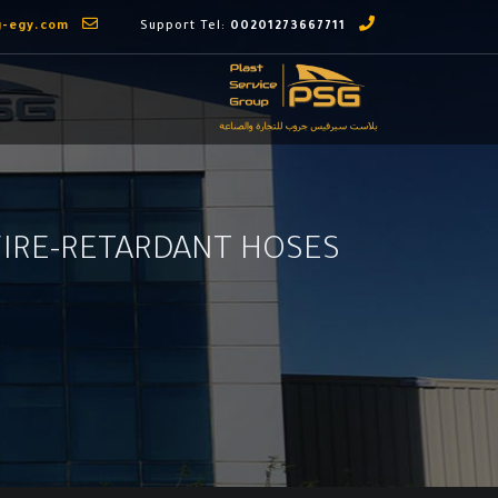
g-egy.com
Email us:
00201273667711
Support Tel:
FIRE-RETARDANT HOSES