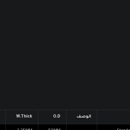
الوصف
O.D
W.Thick