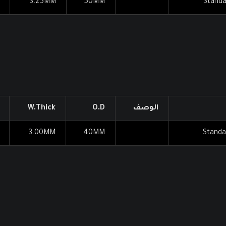
3.25MM
50MM
Standa
الوصف
O.D
W.Thick
3.00MM
40MM
Standa